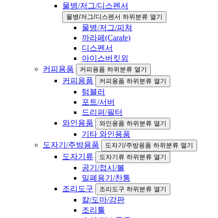
물병/저그/디스펜서
물병/저그/디스펜서 하위분류 열기
물병/저그/피쳐
까라페(Carafe)
디스펜서
아이스버킷외
커피용품
커피용품 하위분류 열기
커피용품
커피용품 하위분류 열기
텀블러
포트/서버
드리퍼/필터
와인용품
와인용품 하위분류 열기
기타 와인용품
도자기/주방용품
도자기/주방용품 하위분류 열기
도자기류
도자기류 하위분류 열기
공기/접시/볼
밀폐용기/찬통
조리도구
조리도구 하위분류 열기
칼/도마/강판
조리툴