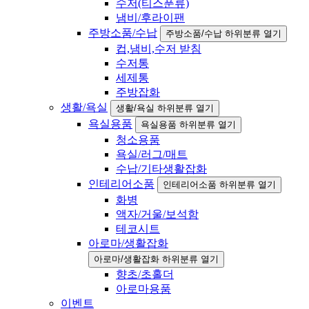
수저(티스푼류)
냄비/후라이팬
주방소품/수납
주방소품/수납 하위분류 열기
컵,냄비,수저 받침
수저통
세제통
주방잡화
생활/욕실
생활/욕실 하위분류 열기
욕실용품
욕실용품 하위분류 열기
청소용품
욕실/러그/매트
수납/기타생활잡화
인테리어소품
인테리어소품 하위분류 열기
화병
액자/거울/보석함
테코시트
아로마/생활잡화
아로마/생활잡화 하위분류 열기
향초/초홀더
아로마용품
이벤트