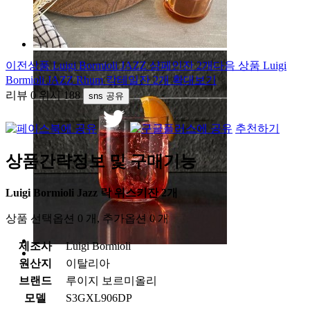
이전상품
Luigi Bormioli JAZZ 샴페인잔 2개
다음 상품
Luigi
Bormioli JAZZ Rhum 칵테일잔 2개
확대보기
리뷰
0
위시
188
sns 공유
추천하기
상품간략정보 및 구매기능
Luigi Bormioli Jazz 락 위스키잔 2개
상품 선택옵션 0 개, 추가옵션 0 개
제조사
Luigi Bormioli
원산지
이탈리아
브랜드
루이지 보르미올리
모델
S3GXL906DP