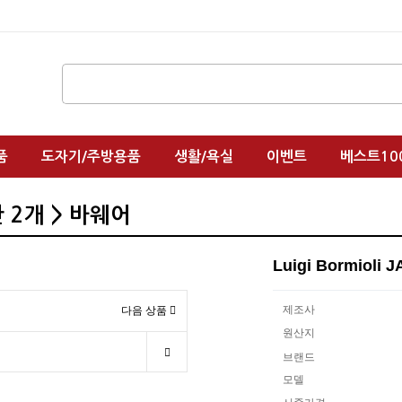
품
도자기/주방용품
생활/욕실
이벤트
베스트10
일잔 2개 > 바웨어
Luigi Bormiol
제조사
다음 상품
원산지
브랜드
모델