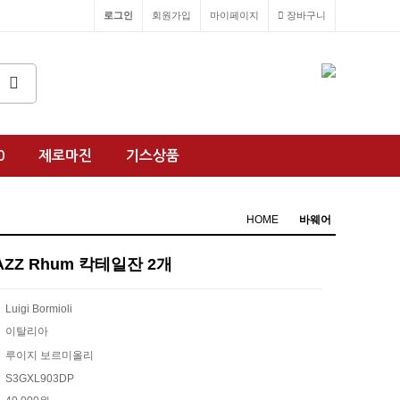
로그인
회원가입
마이페이지
장바구니
0
제로마진
기스상품
HOME
바웨어
i JAZZ Rhum 칵테일잔 2개
Luigi Bormioli
이탈리아
루이지 보르미올리
S3GXL903DP