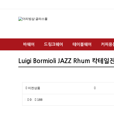
바웨어
드링크웨어
테이블웨어
커피용
Luigi Bormioli JAZZ Rhum 칵테
이전상품
0
188